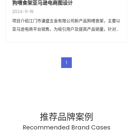
狗喂食架亚马逊电商图设计
2024-11-19
项目介绍江门市谦盛五金有限公司新产品狗喂食架，主要以
亚马逊电商平台销售，为吸引用户及提高产品销量，针对产
品功能特点，及电商平台的要求，还有研究用户的浏览习
惯，特设计一套清美套图。项目关键词亚马逊电商设计、电
商主图设计、电商详情页设计、电商图片设计、国外电商设
计
1
推荐品牌案例
Recommended Brand Cases