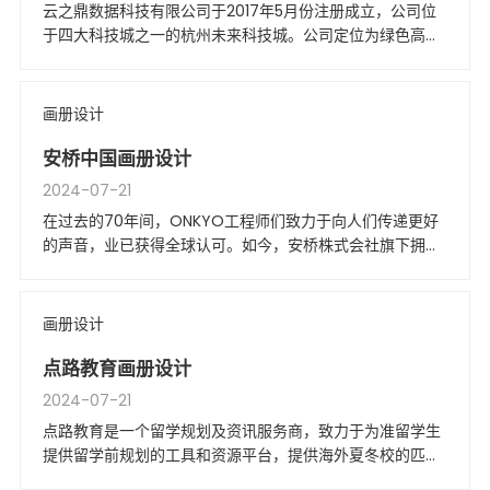
云之鼎数据科技有限公司于2017年5月份注册成立，公司位
于四大科技城之一的杭州未来科技城。公司定位为绿色高效
高性价比“DT基础设施服务商“，主营业务为自建自营数据中
心，业务范围包括且不限于数据中心规划咨询、供应链、项
目管理、运营、数据中心租赁。
画册设计
安桥中国画册设计
2024-07-21
在过去的70年间，ONKYO工程师们致力于向人们传递更好
的声音，业已获得全球认可。如今，安桥株式会社旗下拥有
ONKYO、Integra等众多知名品牌。
画册设计
点路教育画册设计
2024-07-21
点路教育是一个留学规划及资讯服务商，致力于为准留学生
提供留学前规划的工具和资源平台，提供海外夏冬校的匹配
咨询、培训申请以及录取后登记、签证、接送等一站式服