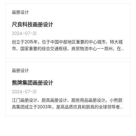
务，以升学规划的理念为学生匹配学校，致力于帮助学生选
择满意的留学项目。
画册设计
尺良科技画册设计
2024-07-21
创立于2015年，位于中国中部地区重要的中心城市、特大城
市、国家重要的综合交通枢纽、商贸物流中心——郑州，在
郑州市工商行政管理局中原分局注册成立，注册资本为300
万元。
画册设计
熊牌集团画册设计
2024-07-21
江门画册设计、厨具画册设计、厨房用品画册设计。小熊厨
具集团成立于2003年，是高品质炊具和厨具的全球领导者。
我们总部位于美国俄亥俄州，20多年来一直专注于设计和制
造各种顶级特种炊具和配件。