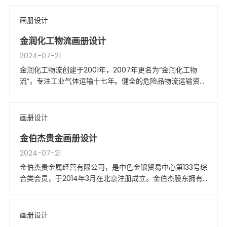
设计、生产、安装、售后于一体的展柜道具制造企业，每年
平均产值高达3000套，
画册设计
金润化工物流画册设计
2024-07-21
金润化工物流创建于2001年，2007年更名为“金润化工物
流”，专注工业气体运输十七年。健全的危险品物流运输资
质，营业体系遍布全国，拥有各类专业化工运输车辆近200
台。
画册设计
金伯杰贵金画册设计
2024-07-21
金伯杰贵金属经营有限公司，是中色金银贸易中心第133号综
合类会员，于2014年3月在北京注册成立。金伯杰股东拥有
澳大利亚、香港和内地等多家金商背景，实力雄厚。
画册设计